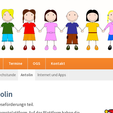
Navigation
Termine
OGS
Kontakt
überspringen
echstunde
Antolin
Internet und Apps
Navigation
überspringen
olin
eseförderungn teil.
ernetplattform. Auf der Plattform haben die