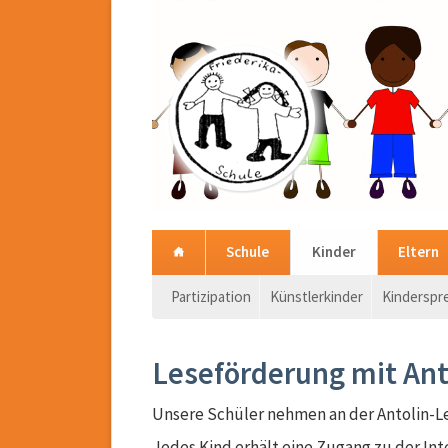
Schule
Kinder
Eltern
Navigation
Partizipation
Künstlerkinder
Kinderspr
überspringen
Leseförderung mit Ant
Unsere Schüler nehmen an der Antolin-L
Jedes Kind erhält eine Zugang zu der Int