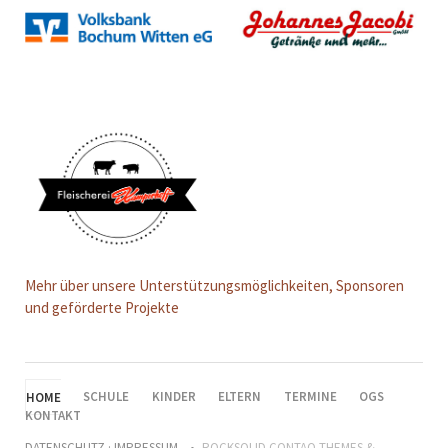
Mehr über unsere Unterstützungsmöglichkeiten, Sponsoren
und geförderte Projekte
NAVIGATION
HOME
SCHULE
KINDER
ELTERN
TERMINE
OGS
ÜBERSPRINGEN
KONTAKT
DATENSCHUTZ
·
IMPRESSUM
ROCKSOLID CONTAO THEMES &